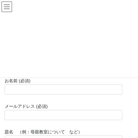
コ
ナ
心美人の日々
ン
ビ
テ
ゲ
ン
ー
お問合せ
ツ
シ
へ
ョ
ス
ン
HOME
お問合せ
キ
に
ッ
移
プ
動
行事や学習会への参加方法や詳細など、お気軽にお問い合わせく
ださい。
お名前 (必須)
メールアドレス (必須)
題名 （例：母親教室について など）